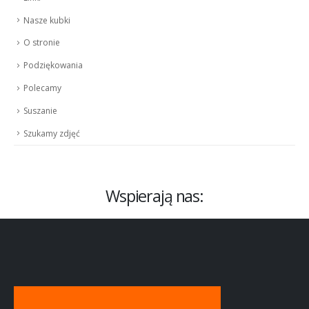
Nasze kubki
O stronie
Podziękowania
Polecamy
Suszanie
Szukamy zdjęć
Wspierają nas: