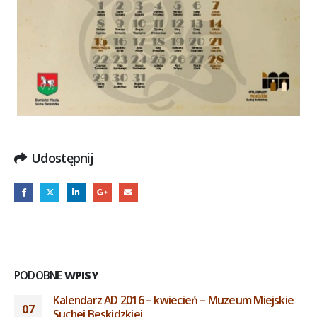
Udostępnij
PODOBNE
WPISY
Kalendarz Sucha Beskidzka – dawniej – listopad
01
2015