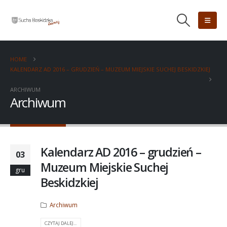
HOME
KALENDARZ AD 2016 – GRUDZIEŃ – MUZEUM MIEJSKIE SUCHEJ BESKIDZKIEJ
ARCHIWUM
Archiwum
Kalendarz AD 2016 – grudzień –
03
Muzeum Miejskie Suchej
gru
Beskidzkiej
Archiwum
CZYTAJ DALEJ...