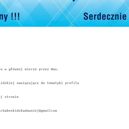
że w głównej mierze przez Was. 
kidzkiej nawiązujące do tematyki profilu 
ej stronie 
uchabeskidzkadawniej@gmailcom