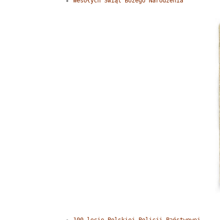
Wesołych Świąt Bożego Narodzenia
100 lecie Polskiej Policji Państwowej